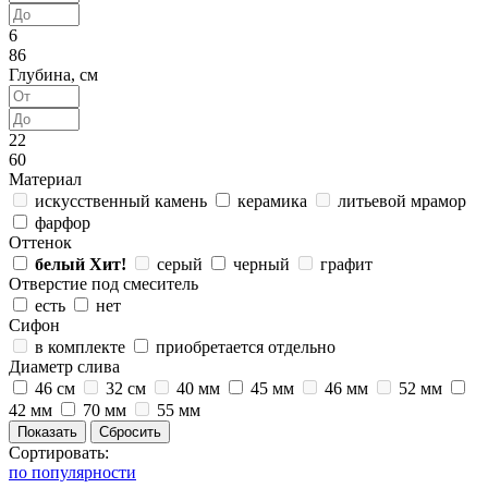
6
86
Глубина, см
22
60
Материал
искусственный камень
керамика
литьевой мрамор
фарфор
Оттенок
белый
Хит!
серый
черный
графит
Отверстие под смеситель
есть
нет
Сифон
в комплекте
приобретается отдельно
Диаметр слива
46 см
32 см
40 мм
45 мм
46 мм
52 мм
42 мм
70 мм
55 мм
Сортировать:
по популярности