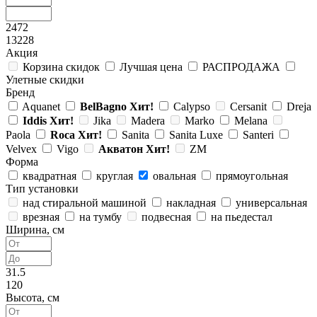
2472
13228
Акция
Корзина скидок
Лучшая цена
РАСПРОДАЖА
Улетные скидки
Бренд
Aquanet
BelBagno
Хит!
Calypso
Cersanit
Dreja
Iddis
Хит!
Jika
Madera
Marko
Melana
Paola
Roca
Хит!
Sanita
Sanita Luxe
Santeri
Velvex
Vigo
Акватон
Хит!
ZM
Форма
квадратная
круглая
овальная
прямоугольная
Тип установки
над стиральной машиной
накладная
универсальная
врезная
на тумбу
подвесная
на пьедестал
Ширина, см
31.5
120
Высота, см