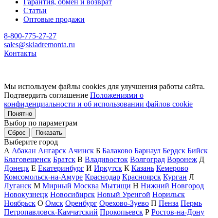
Гарантия, обмен и возврат
Статьи
Оптовые продажи
8-800-775-27-27
sales@skladremonta.ru
Контакты
Мы используем файлы cookies для улучшения работы сайта.
Подтвердить соглашение
Положениями о
конфиденциальности и об использовании файлов cookie
Понятно
Выбор по параметрам
Сброс
Показать
Выберите город
А
Абакан
Ангарск
Ачинск
Б
Балаково
Барнаул
Бердск
Бийск
Благовещенск
Братск
В
Владивосток
Волгоград
Воронеж
Д
Донецк
Е
Екатеринбург
И
Иркутск
К
Казань
Кемерово
Комсомольск-на-Амуре
Краснодар
Красноярск
Курган
Л
Луганск
М
Мирный
Москва
Мытищи
Н
Нижний Новгород
Новокузнецк
Новосибирск
Новый Уренгой
Норильск
Ноябрьск
О
Омск
Оренбург
Орехово-Зуево
П
Пенза
Пермь
Петропавловск-Камчатский
Прокопьевск
Р
Ростов-на-Дону