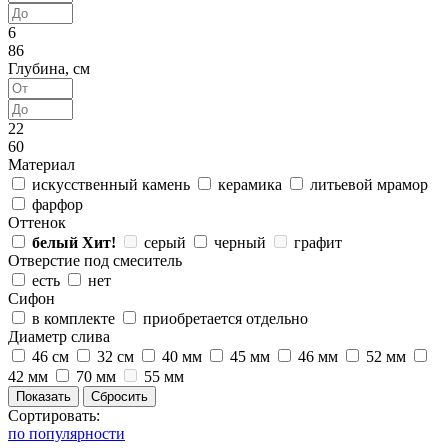
6
86
Глубина, см
22
60
Материал
искусственный камень
керамика
литьевой мрамор
фарфор
Оттенок
белый
Хит!
серый
черный
графит
Отверстие под смеситель
есть
нет
Сифон
в комплекте
приобретается отдельно
Диаметр слива
46 см
32 см
40 мм
45 мм
46 мм
52 мм
42 мм
70 мм
55 мм
Сортировать:
по популярности