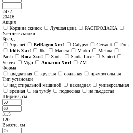
2472
20416
Акция
Корзина скидок
Лучшая цена
РАСПРОДАЖА
Улетные скидки
Бренд
Aquanet
BelBagno
Хит!
Calypso
Cersanit
Dreja
Iddis
Хит!
Jika
Madera
Marko
Melana
Paola
Roca
Хит!
Sanita
Sanita Luxe
Santeri
Velvex
Vigo
Акватон
Хит!
ZM
Форма
квадратная
круглая
овальная
прямоугольная
Тип установки
над стиральной машиной
накладная
универсальная
врезная
на тумбу
подвесная
на пьедестал
Ширина, см
31.5
120
Высота, см