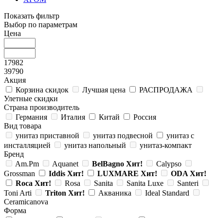
Показать фильтр
Выбор по параметрам
Цена
17982
39790
Акция
Корзина скидок
Лучшая цена
РАСПРОДАЖА
Улетные скидки
Страна производитель
Германия
Италия
Китай
Россия
Вид товара
унитаз приставной
унитаз подвесной
унитаз с
инсталляцией
унитаз напольный
унитаз-компакт
Бренд
Am.Pm
Aquanet
BelBagno
Хит!
Calypso
Grossman
Iddis
Хит!
LUXMARE
Хит!
ODA
Хит!
Roca
Хит!
Rosa
Sanita
Sanita Luxe
Santeri
Toni Arti
Triton
Хит!
Акваника
Ideal Standard
Ceramicanova
Форма