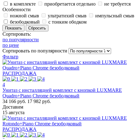
в комплекте
приобретается отдельно
не требуется
Особенности
ножной смыв
ультратихий смыв
импульсный смыв
безободковый
с тонким ободком
Сортировать:
по популярности
по цене
Сортировать
по популярности
Фильтр
РАСПРОДАЖА
4
Унитаз с инсталляцией комплект с кнопкой LUXMARE
Quadro+Piano Chrome безободковый
34 166 руб.
17 982 руб.
Доставим
15 августа
РАСПРОДАЖА