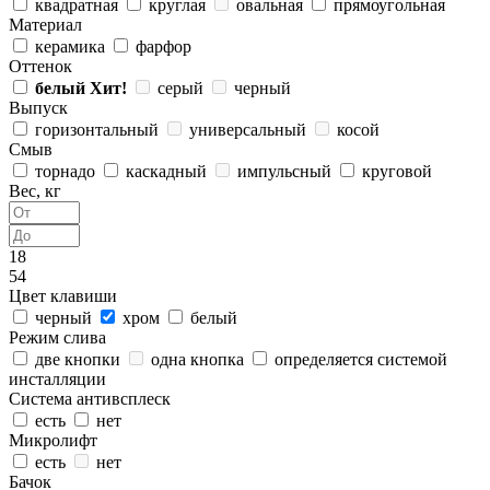
квадратная
круглая
овальная
прямоугольная
Материал
керамика
фарфор
Оттенок
белый
Хит!
серый
черный
Выпуск
горизонтальный
универсальный
косой
Смыв
торнадо
каскадный
импульсный
круговой
Вес, кг
18
54
Цвет клавиши
черный
хром
белый
Режим слива
две кнопки
одна кнопка
определяется системой
инсталляции
Система антивсплеск
есть
нет
Микролифт
есть
нет
Бачок