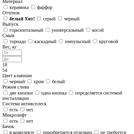
Материал
керамика
фарфор
Оттенок
белый
Хит!
серый
черный
Выпуск
горизонтальный
универсальный
косой
Смыв
торнадо
каскадный
импульсный
круговой
Вес, кг
18
54
Цвет клавиши
черный
хром
белый
Режим слива
две кнопки
одна кнопка
определяется системой
инсталляции
Система антивсплеск
есть
нет
Микролифт
есть
нет
Бачок
в комплекте
приобретается отдельно
не требуется