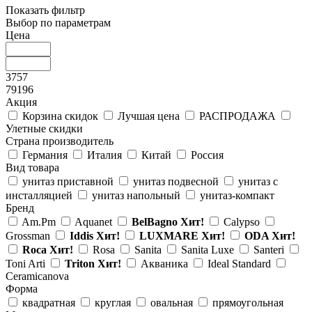
Показать фильтр
Выбор по параметрам
Цена
3757
79196
Акция
Корзина скидок
Лучшая цена
РАСПРОДАЖА
Улетные скидки
Страна производитель
Германия
Италия
Китай
Россия
Вид товара
унитаз приставной
унитаз подвесной
унитаз с
инсталляцией
унитаз напольный
унитаз-компакт
Бренд
Am.Pm
Aquanet
BelBagno
Хит!
Calypso
Grossman
Iddis
Хит!
LUXMARE
Хит!
ODA
Хит!
Roca
Хит!
Rosa
Sanita
Sanita Luxe
Santeri
Toni Arti
Triton
Хит!
Акваника
Ideal Standard
Ceramicanova
Форма
квадратная
круглая
овальная
прямоугольная