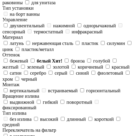
раковины
для унитаза
Тип установки
на борт ванны
Управление
двухвентильный
нажимной
однорычажный
сенсорный
термостатный
инфракрасный
Материал
латунь
нержавеющая сталь
пластик
силумин
цинк
пластик/металл
Оттенок
бежевый
белый
Хит!
бронза
голубой
желтый
зеленый
золотой
коричневый
красный
сатин
серебро
серый
синий
фиолетовый
хром
черный
Монтаж
вертикальный
встраиваемый
горизонтальный
Вращение излива
выдвижной
гибкий
поворотный
фиксированный
Тип излива
без излива
высокий
длинный
короткий
средний
Переключатель на фильтр