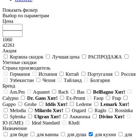
Показать фильтр
Выбор по параметрам
Цена
1060
42261
Акция
Корзина скидок
Лучшая цена
РАСПРОДАЖА
Улетные скидки
Страна производитель
Германия
Испания
Китай
Португалия
Россия
Узбекистан
Чехия
Тайланд
Болгария
Бренд
Am.Pm
Aquanet
Bach
Bas
BelBagno
Хит!
Calypso
Dr. Gans
Хит!
Ex-Promt
Faop
Frap
Gappo
Grohe
Iddis
Хит!
Ledeme
Lemark
Хит!
Melodia
Milardo
Хит!
Osgard
Raglo
Rossinka
Splenka
Ulgran
Хит!
Акваника
Divino
Хит!
IO (GME)
Ideal Standard
Kludi
Назначение
для биде
для ванны
для душа
для кухни
для