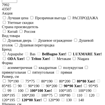
7992
43507
Акция
Лучшая цена
Прозрачная выгода
РАСПРОДАЖА
Улетные скидки
Страна производитель
Китай
Россия
Вид товара
Душевая дверь
Душевое ограждение
Душевой
уголок
Душевая перегородка
Бренд
Aquapulse
Bas
BelBagno
Хит!
LUXMARE
Хит!
ODA
Хит!
Triton
Хит!
Метакам
Niagara
Форма
асимметричная
квадратная
полукруглая
прямоугольная
пятиугольная
прямая
Размер, см
70*190
75*75
80*190
80*200
80*80
Хит!
85*85
90
90*190
90*200
90*90
Хит!
95*95
99
100
100*100
Хит!
100*185
100*190
100*195
100*200
100*75
100*80
110
120
120*195
120*80
Хит!
120*90
130
140
Ширина, см