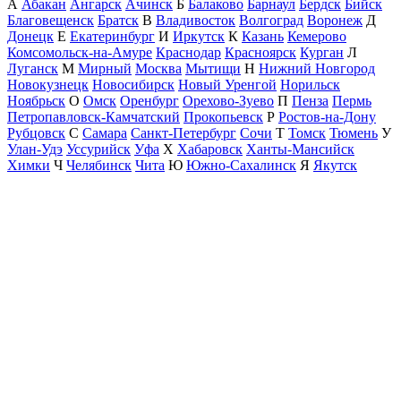
А
Абакан
Ангарск
Ачинск
Б
Балаково
Барнаул
Бердск
Бийск
Благовещенск
Братск
В
Владивосток
Волгоград
Воронеж
Д
Донецк
Е
Екатеринбург
И
Иркутск
К
Казань
Кемерово
Комсомольск-на-Амуре
Краснодар
Красноярск
Курган
Л
Луганск
М
Мирный
Москва
Мытищи
Н
Нижний Новгород
Новокузнецк
Новосибирск
Новый Уренгой
Норильск
Ноябрьск
О
Омск
Оренбург
Орехово-Зуево
П
Пенза
Пермь
Петропавловск-Камчатский
Прокопьевск
Р
Ростов-на-Дону
Рубцовск
С
Самара
Санкт-Петербург
Сочи
Т
Томск
Тюмень
У
Улан-Удэ
Уссурийск
Уфа
Х
Хабаровск
Ханты-Мансийск
Химки
Ч
Челябинск
Чита
Ю
Южно-Сахалинск
Я
Якутск