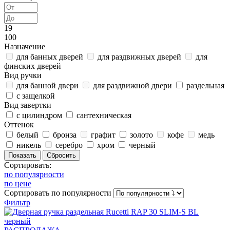
19
100
Назначение
для банных дверей
для раздвижных дверей
для
финских дверей
Вид ручки
для банной двери
для раздвижной двери
раздельная
с защелкой
Вид завертки
с цилиндром
сантехническая
Оттенок
белый
бронза
графит
золото
кофе
медь
никель
серебро
хром
черный
Сортировать:
по популярности
по цене
Сортировать
по популярности
Фильтр