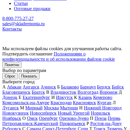
Статьи
Оптовые продажи
8-800-775-27-27
sales@skladremonta.ru
Контакты
Мы используем файлы cookies для улучшения работы сайта.
Подтвердить соглашение
Положениями о
конфиденциальности и об использовании файлов cookie
Понятно
Выбор по параметрам
Сброс
Показать
Выберите город
А
Абакан
Ангарск
Ачинск
Б
Балаково
Барнаул
Бердск
Бийск
Благовещенск
Братск
В
Владивосток
Волгоград
Воронеж
Д
Донецк
Е
Екатеринбург
И
Иркутск
К
Казань
Кемерово
Комсомольск-на-Амуре
Краснодар
Красноярск
Курган
Л
Луганск
М
Мирный
Москва
Мытищи
Н
Нижний Новгород
Новокузнецк
Новосибирск
Новый Уренгой
Норильск
Ноябрьск
О
Омск
Оренбург
Орехово-Зуево
П
Пенза
Пермь
Петропавловск-Камчатский
Прокопьевск
Р
Ростов-на-Дону
Рубцовск
С
Самара
Санкт-Петербург
Сочи
Т
Томск
Тюмень
У