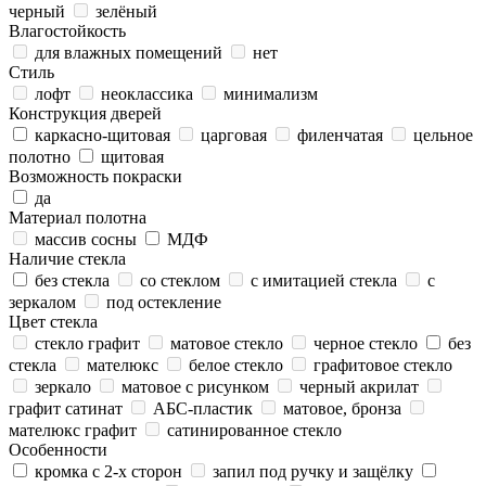
черный
зелёный
Влагостойкость
для влажных помещений
нет
Стиль
лофт
неоклассика
минимализм
Конструкция дверей
каркасно-щитовая
царговая
филенчатая
цельное
полотно
щитовая
Возможность покраски
да
Материал полотна
массив сосны
МДФ
Наличие стекла
без стекла
со стеклом
с имитацией стекла
с
зеркалом
под остекление
Цвет стекла
стекло графит
матовое стекло
черное стекло
без
стекла
мателюкс
белое стекло
графитовое стекло
зеркало
матовое с рисунком
черный акрилат
графит сатинат
АБС-пластик
матовое, бронза
мателюкс графит
сатинированное стекло
Особенности
кромка с 2-х сторон
запил под ручку и защёлку