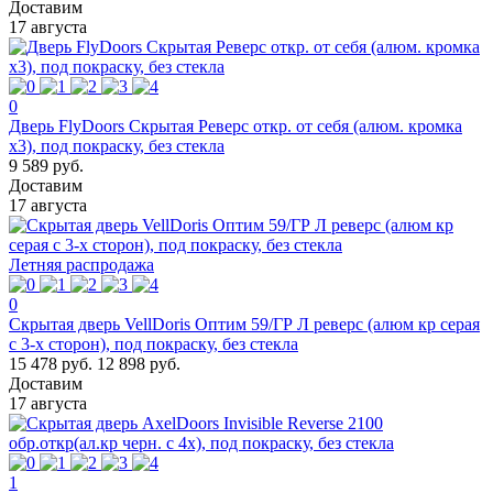
Доставим
17 августа
0
Дверь FlyDoors Скрытая Реверс откр. от себя (алюм. кромка
х3), под покраску, без стекла
9 589 руб.
Доставим
17 августа
Летняя распродажа
0
Скрытая дверь VellDoris Оптим 59/ГР Л реверс (алюм кр серая
с 3-х сторон), под покраску, без стекла
15 478 руб.
12 898 руб.
Доставим
17 августа
1