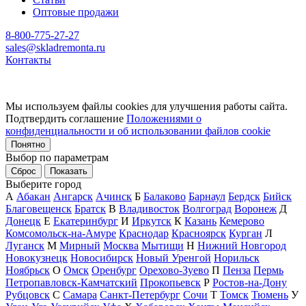
Оптовые продажи
8-800-775-27-27
sales@skladremonta.ru
Контакты
Мы используем файлы cookies для улучшения работы сайта.
Подтвердить соглашение
Положениями о
конфиденциальности и об использовании файлов cookie
Понятно
Выбор по параметрам
Сброс
Показать
Выберите город
А
Абакан
Ангарск
Ачинск
Б
Балаково
Барнаул
Бердск
Бийск
Благовещенск
Братск
В
Владивосток
Волгоград
Воронеж
Д
Донецк
Е
Екатеринбург
И
Иркутск
К
Казань
Кемерово
Комсомольск-на-Амуре
Краснодар
Красноярск
Курган
Л
Луганск
М
Мирный
Москва
Мытищи
Н
Нижний Новгород
Новокузнецк
Новосибирск
Новый Уренгой
Норильск
Ноябрьск
О
Омск
Оренбург
Орехово-Зуево
П
Пенза
Пермь
Петропавловск-Камчатский
Прокопьевск
Р
Ростов-на-Дону
Рубцовск
С
Самара
Санкт-Петербург
Сочи
Т
Томск
Тюмень
У