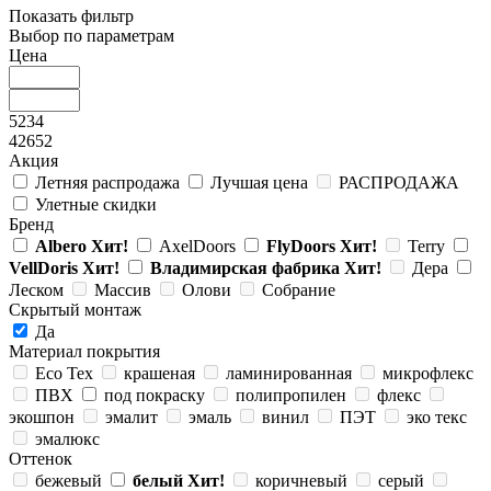
Показать фильтр
Выбор по параметрам
Цена
5234
42652
Акция
Летняя распродажа
Лучшая цена
РАСПРОДАЖА
Улетные скидки
Бренд
Albero
Хит!
AxelDoors
FlyDoors
Хит!
Terry
VellDoris
Хит!
Владимирская фабрика
Хит!
Дера
Леском
Массив
Олови
Собрание
Скрытый монтаж
Да
Материал покрытия
Eco Tex
крашеная
ламинированная
микрофлекс
ПВХ
под покраску
полипропилен
флекс
экошпон
эмалит
эмаль
винил
ПЭТ
эко текс
эмалюкс
Оттенок
бежевый
белый
Хит!
коричневый
серый