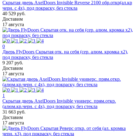
Скрытая дверь AxelDoors Invisible Reverse 2100 обр.откр(ал.кр
черн. с 4х), под покраску, без стекла
40 529 руб.
Доставим
17 августа
0
Дверь FlyDoors Скрытая отк. на себя (сер. алюм. кромка х2),
под покраску, без стекла
9 207 руб.
Доставим
17 августа
1
Скрытая дверь AxelDoors Invisible универс. прям.откр.
(алюм.кр.черн. с 4х), под покраску, без стекла
31 663 руб.
Доставим
17 августа