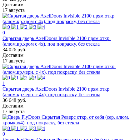
Доставим
17 августа
0
Скрытая дверь AxelDoors Invisible 2100 прям.откр.
(алюм.кр.хром с 4х), под покраску, без стекла
34 026 руб.
Доставим
17 августа
1
Скрытая дверь AxelDoors Invisible 2100 прям.откр.
(алюм.кр.черн. с 4х), под покраску, без стекла
36 648 руб.
Доставим
17 августа
0
Дверь FlyDoors Скрытая Реверс откр. от себя (сер. алюм.