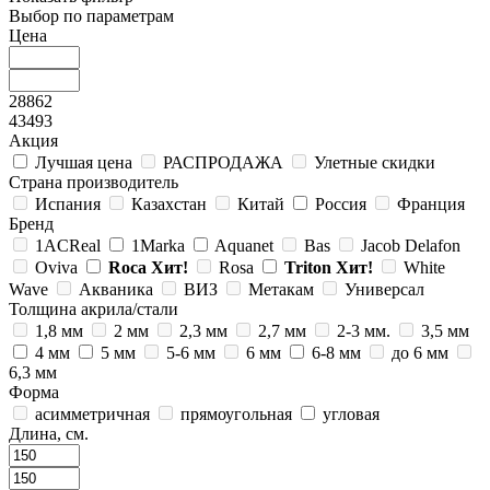
Выбор по параметрам
Цена
28862
43493
Акция
Лучшая цена
РАСПРОДАЖА
Улетные скидки
Страна производитель
Испания
Казахстан
Китай
Россия
Франция
Бренд
1ACReal
1Marka
Aquanet
Bas
Jacob Delafon
Oviva
Roca
Хит!
Rosa
Triton
Хит!
White
Wave
Акваника
ВИЗ
Метакам
Универсал
Толщина акрила/стали
1,8 мм
2 мм
2,3 мм
2,7 мм
2-3 мм.
3,5 мм
4 мм
5 мм
5-6 мм
6 мм
6-8 мм
до 6 мм
6,3 мм
Форма
асимметричная
прямоугольная
угловая
Длина, см.