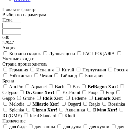
Показать фильтр
Выбор по параметрам
Цена
630
52947
Акция
Корзина скидок
Лучшая цена
РАСПРОДАЖА
Улетные скидки
Страна производитель
Германия
Испания
Китай
Португалия
Россия
Узбекистан
Чехия
Тайланд
Болгария
Бренд
Am.Pm
Aquanet
Bach
Bas
BelBagno
Хит!
Calypso
Dr. Gans
Хит!
Ex-Promt
Faop
Frap
Gappo
Grohe
Iddis
Хит!
Ledeme
Lemark
Хит!
Melodia
Milardo
Хит!
Osgard
Raglo
Rossinka
Splenka
Ulgran
Хит!
Акваника
Divino
Хит!
IO (GME)
Ideal Standard
Kludi
Назначение
для биде
для ванны
для душа
для кухни
для