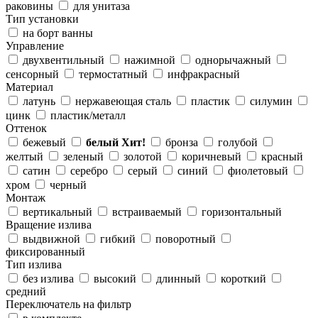
раковины
для унитаза
Тип установки
на борт ванны
Управление
двухвентильный
нажимной
однорычажный
сенсорный
термостатный
инфракрасный
Материал
латунь
нержавеющая сталь
пластик
силумин
цинк
пластик/металл
Оттенок
бежевый
белый
Хит!
бронза
голубой
желтый
зеленый
золотой
коричневый
красный
сатин
серебро
серый
синий
фиолетовый
хром
черный
Монтаж
вертикальный
встраиваемый
горизонтальный
Вращение излива
выдвижной
гибкий
поворотный
фиксированный
Тип излива
без излива
высокий
длинный
короткий
средний
Переключатель на фильтр