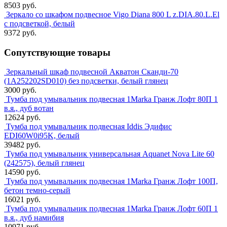
8503 руб.
Зеркало со шкафом подвесное Vigo Diana 800 L z.DIA.80.L.El
с подсветкой, белый
9372 руб.
Сопутствующие товары
Зеркальный шкаф подвесной Акватон Сканди-70
(1A252202SD010) без подсветки, белый глянец
3000 руб.
Тумба под умывальник подвесная 1Marka Гранж Лофт 80П 1
в.я., дуб вотан
12624 руб.
Тумба под умывальник подвесная Iddis Эдифис
EDI60W0i95K, белый
39482 руб.
Тумба под умывальник универсальная Aquanet Nova Lite 60
(242575), белый глянец
14590 руб.
Тумба под умывальник подвесная 1Marka Гранж Лофт 100П,
бетон темно-серый
16021 руб.
Тумба под умывальник подвесная 1Marka Гранж Лофт 60П 1
в.я., дуб намибия
10971 руб.