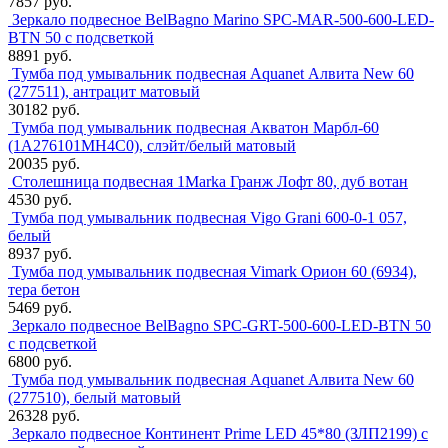
7857 руб.
Зеркало подвесное BelBagno Marino SPC-MAR-500-600-LED-
BTN 50 с подсветкой
8891 руб.
Тумба под умывальник подвесная Aquanet Алвита New 60
(277511), антрацит матовый
30182 руб.
Тумба под умывальник подвесная Акватон Марбл-60
(1A276101MH4C0), слэйт/белый матовый
20035 руб.
Столешница подвесная 1Marka Гранж Лофт 80, дуб вотан
4530 руб.
Тумба под умывальник подвесная Vigo Grani 600-0-1 057,
белый
8937 руб.
Тумба под умывальник подвесная Vimark Орион 60 (6934),
тера бетон
5469 руб.
Зеркало подвесное BelBagno SPC-GRT-500-600-LED-BTN 50
с подсветкой
6800 руб.
Тумба под умывальник подвесная Aquanet Алвита New 60
(277510), белый матовый
26328 руб.
Зеркало подвесное Континент Prime LED 45*80 (ЗЛП2199) с