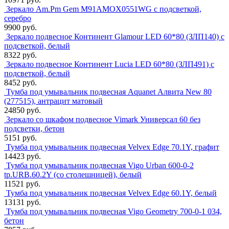
Зеркало Am.Pm Gem M91AMOX0551WG с подсветкой,
серебро
9900 руб.
Зеркало подвесное Континент Glamour LED 60*80 (ЗЛП140) с
подсветкой, белый
8322 руб.
Зеркало подвесное Континент Lucia LED 60*80 (ЗЛП491) с
подсветкой, белый
8452 руб.
Тумба под умывальник подвесная Aquanet Алвита New 80
(277515), антрацит матовый
24850 руб.
Зеркало со шкафом подвесное Vimark Универсал 60 без
подсветки, бетон
5151 руб.
Тумба под умывальник подвесная Velvex Edge 70.1Y, графит
14423 руб.
Тумба под умывальник подвесная Vigo Urban 600-0-2
tp.URB.60.2Y (со столешницей), белый
11521 руб.
Тумба под умывальник подвесная Velvex Edge 60.1Y, белый
13131 руб.
Тумба под умывальник подвесная Vigo Geometry 700-0-1 034,
бетон