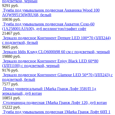
подсветкой, черный
9291 руб.
Тумба под умывальник подвесная Акваника Wood 100
AQW995156WRU68, белый
10036 руб.
Тумба под умывальник подвесная Акватон Сохо-60
(1A258001AJA00), дуб веллингтон/графит софт
21467 руб.
Зеркало подвесное Континент Demure LED 100*70 (ЗЛП244)
с подсветкой, белый
9605 руб.
Зеркало Iddis Клауд CLO6000i98 60 см с подсветкой, черный
19880 руб.
Зеркало подвесное Континент Enjoy Black LED 60*80
(ЗЛП1100) с подсветкой, черный
9176 руб.
Зеркало подвесное Континент Glamour LED 50*70 (ЗЛП243) с
подсветкой, белый
7577 руб.
Пенал универсальный 1Marka Гранж Лофт 35Н/П 1д
зеркальный, дуб вотан
10851 руб.
Столешница подвесная 1Marka Гранж Лофт 120, дуб вотан
15222 руб.
Тумба под умывальник подвесная 1Marka Гранж Лофт 60П 1