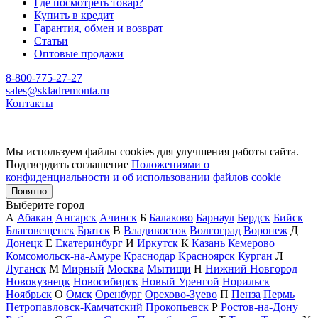
Где посмотреть товар?
Купить в кредит
Гарантия, обмен и возврат
Статьи
Оптовые продажи
8-800-775-27-27
sales@skladremonta.ru
Контакты
Мы используем файлы cookies для улучшения работы сайта.
Подтвердить соглашение
Положениями о
конфиденциальности и об использовании файлов cookie
Понятно
Выберите город
А
Абакан
Ангарск
Ачинск
Б
Балаково
Барнаул
Бердск
Бийск
Благовещенск
Братск
В
Владивосток
Волгоград
Воронеж
Д
Донецк
Е
Екатеринбург
И
Иркутск
К
Казань
Кемерово
Комсомольск-на-Амуре
Краснодар
Красноярск
Курган
Л
Луганск
М
Мирный
Москва
Мытищи
Н
Нижний Новгород
Новокузнецк
Новосибирск
Новый Уренгой
Норильск
Ноябрьск
О
Омск
Оренбург
Орехово-Зуево
П
Пенза
Пермь
Петропавловск-Камчатский
Прокопьевск
Р
Ростов-на-Дону