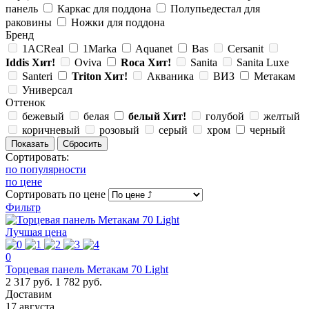
панель
Каркас для поддона
Полупьедестал для
раковины
Ножки для поддона
Бренд
1ACReal
1Marka
Aquanet
Bas
Cersanit
Iddis
Хит!
Oviva
Roca
Хит!
Sanita
Sanita Luxe
Santeri
Triton
Хит!
Акваника
ВИЗ
Метакам
Универсал
Оттенок
бежевый
белая
белый
Хит!
голубой
желтый
коричневый
розовый
серый
хром
черный
Сортировать:
по популярности
по цене
Сортировать
по цене
Фильтр
Лучшая цена
0
Торцевая панель Метакам 70 Light
2 317 руб.
1 782 руб.
Доставим
17 августа