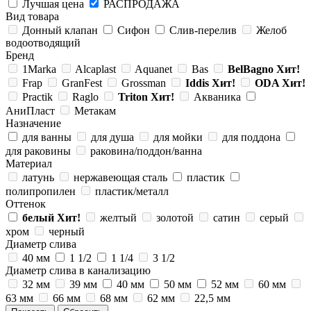
Лучшая цена
РАСПРОДАЖА
Вид товара
Донный клапан
Сифон
Слив-перелив
Желоб
водоотводящий
Бренд
1Marka
Alcaplast
Aquanet
Bas
BelBagno
Хит!
Frap
GranFest
Grossman
Iddis
Хит!
ODA
Хит!
Practik
Raglo
Triton
Хит!
Акваника
АниПласт
Метакам
Назначение
для ванны
для душа
для мойки
для поддона
для раковины
раковина/поддон/ванна
Материал
латунь
нержавеющая сталь
пластик
полипропилен
пластик/металл
Оттенок
белый
Хит!
желтый
золотой
сатин
серый
хром
черный
Диаметр слива
40 мм
1 1/2
1 1/4
3 1/2
Диаметр слива в канализацию
32 мм
39 мм
40 мм
50 мм
52 мм
60 мм
63 мм
66 мм
68 мм
62 мм
22,5 мм