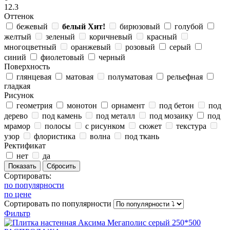
12.3
Оттенок
бежевый
белый
Хит!
бирюзовый
голубой
желтый
зеленый
коричневый
красный
многоцветный
оранжевый
розовый
серый
синий
фиолетовый
черный
Поверхность
глянцевая
матовая
полуматовая
рельефная
гладкая
Рисунок
геометрия
монотон
орнамент
под бетон
под
дерево
под камень
под металл
под мозаику
под
мрамор
полосы
с рисунком
сюжет
текстура
узор
флористика
волна
под ткань
Ректификат
нет
да
Сортировать:
по популярности
по цене
Сортировать
по популярности
Фильтр