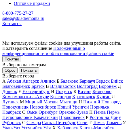
Оптовые продажи
8-800-775-27-27
sales@skladremonta.ru
Контакты
Мы используем файлы cookies для улучшения работы сайта.
Подтвердить соглашение
Положениями о
конфиденциальности и об использовании файлов cookie
Понятно
Выбор по параметрам
Сброс
Показать
Выберите город
А
Абакан
Ангарск
Ачинск
Б
Балаково
Барнаул
Бердск
Бийск
Благовещенск
Братск
В
Владивосток
Волгоград
Воронеж
Д
Донецк
Е
Екатеринбург
И
Иркутск
К
Казань
Кемерово
Комсомольск-на-Амуре
Краснодар
Красноярск
Курган
Л
Луганск
М
Мирный
Москва
Мытищи
Н
Нижний Новгород
Новокузнецк
Новосибирск
Новый Уренгой
Норильск
Ноябрьск
О
Омск
Оренбург
Орехово-Зуево
П
Пенза
Пермь
Петропавловск-Камчатский
Прокопьевск
Р
Ростов-на-Дону
Рубцовск
С
Самара
Санкт-Петербург
Сочи
Т
Томск
Тюмень
У
Улан-Удэ
Уссурийск
Уфа
Х
Хабаровск
Ханты-Мансийск