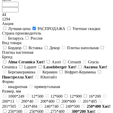
44
1294
Акция
Лучшая цена
РАСПРОДАЖА
Улетные скидки
Страна производитель
Беларусь
Россия
Вид товара
Бордюр
Вставка
Декор
Плитка напольная
Плитка настенная
Бренд
Alma Ceramica
Хит!
Azori
Cersanit
Gracia
Ceramica
Laparet
Lasselsberger
Хит!
Аксима
Хит!
Березакерамика
Керамин
Нефрит-Керамика
Пиастрелла
Хит!
Юнитайл
Форма
квадратная
прямоугольная
Размер, мм
1000*249
12*500
12*600
12*900
16*200
200*13
200*40
200*400
200*600
201*405
201*505
243*494
246*740
249*500
250*400
Хит!
250*500
250*600
275*400
300*200
Хит!