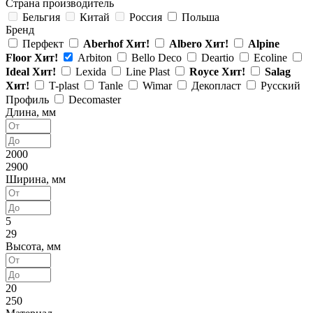
Страна производитель
Бельгия
Китай
Россия
Польша
Бренд
Перфект
Aberhof
Хит!
Albero
Хит!
Alpine
Floor
Хит!
Arbiton
Bello Deco
Deartio
Ecoline
Ideal
Хит!
Lexida
Line Plast
Royce
Хит!
Salag
Хит!
T-plast
Tanle
Wimar
Декопласт
Русский
Профиль
Decomaster
Длина, мм
2000
2900
Ширина, мм
5
29
Высота, мм
20
250