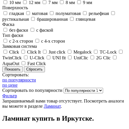
10 мм
12 мм
7 мм
8 мм
9 мм
Поверхность
гладкая
матовая
полуматовая
рельефная
рустикальная
брашированная
глянцевая
Фаска
без фаски
с фаской
Тип фаски
с 2-х сторон
с 4-х сторон
Замковая система
Click
Click It
Just click
Megalock
TC-Lock
TwinClick
U-Click
UNI fit
UniClic
2G Clic
AquaOut
Fast Click
Сортировать:
по популярности
по цене
Сортировать
по популярности
Фильтр
Запрашиваемый вами товар отсутствует. Посмотреть аналоги
вы можете в разделе
Ламинат
.
Ламинат
купить в Иркутске.