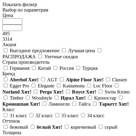
Показать фильтр
Выбор по параметрам
Цена
495
3314
Акция
Выгодное предложение
Лучшая цена
РАСПРОДАЖА
Улетные скидки
Страна производитель
Германия
Китай
Россия
Турция
Бренд
Aberhof
Хит!
AGT
Alpine Floor
Хит!
Classen
Egger Pro
Elegante
Kastamonu
Loc Floor
Norland
Хит!
Pergo
Хит!
Royce
Хит!
Swiss Krono
Timber
Woodstyle
Идеал
Хит!
Кроностар
Кроношпан
Хит!
Ламинели
Тайга
Таркетт
Хит!
Класс
31 класс
32 класс
33 класс
34 класс
Оттенок
бежевый
белый
Хит!
коричневый
серый
Толщина