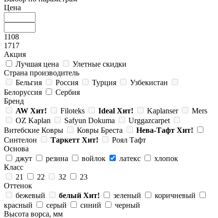
Цена
1108
1717
Акция
Лучшая цена
Улетные скидки
Страна производитель
Бельгия
Россия
Турция
Узбекистан
Белоруссия
Сербия
Бренд
AW
Хит!
Filoteks
Ideal
Хит!
Kaplanser
Mers
OZ Kaplan
Safyun Dokuma
Urggazcarpet
Витебские Ковры
Ковры Бреста
Нева-Тафт
Хит!
Синтелон
Таркетт
Хит!
Роял Тафт
Основа
джут
резина
войлок
латекс
хлопок
Класс
21
22
32
23
Оттенок
бежевый
белый
Хит!
зеленый
коричневый
красный
серый
синий
черный
Высота ворса, мм