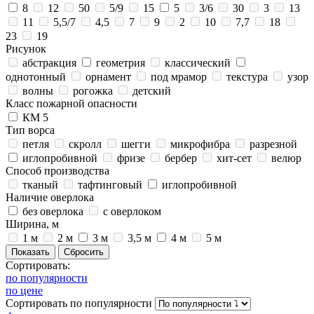
8
12
50
5/9
15
5
3/6
30
3
13
11
5,5/7
4,5
7
9
2
10
7,7
18
23
19
Рисунок
абстракция
геометрия
классический
однотонный
орнамент
под мрамор
текстура
узор
волны
рогожка
детский
Класс пожарной опасности
КМ 5
Тип ворса
петля
скролл
шегги
микрофибра
разрезной
иглопробивной
фризе
бербер
хит-сет
велюр
Способ производства
тканый
тафтинговый
иглопробивной
Наличие оверлока
без оверлока
с оверлоком
Ширина, м
1 м
2 м
3 м
3,5 м
4 м
5 м
Сортировать:
по популярности
по цене
Сортировать
по популярности