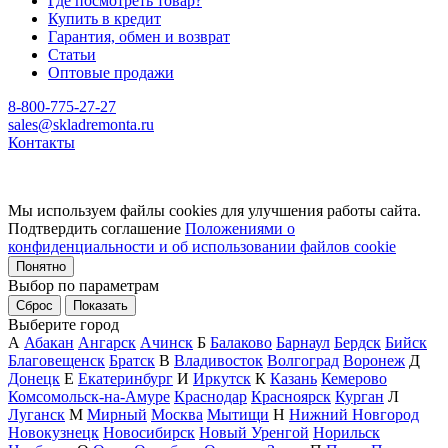
Где посмотреть товар?
Купить в кредит
Гарантия, обмен и возврат
Статьи
Оптовые продажи
8-800-775-27-27
sales@skladremonta.ru
Контакты
Мы используем файлы cookies для улучшения работы сайта.
Подтвердить соглашение
Положениями о
конфиденциальности и об использовании файлов cookie
Понятно
Выбор по параметрам
Сброс
Показать
Выберите город
А
Абакан
Ангарск
Ачинск
Б
Балаково
Барнаул
Бердск
Бийск
Благовещенск
Братск
В
Владивосток
Волгоград
Воронеж
Д
Донецк
Е
Екатеринбург
И
Иркутск
К
Казань
Кемерово
Комсомольск-на-Амуре
Краснодар
Красноярск
Курган
Л
Луганск
М
Мирный
Москва
Мытищи
Н
Нижний Новгород
Новокузнецк
Новосибирск
Новый Уренгой
Норильск