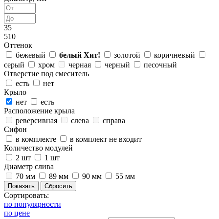
35
510
Оттенок
бежевый
белый
Хит!
золотой
коричневый
серый
хром
черная
черный
песочный
Отверстие под смеситель
есть
нет
Крыло
нет
есть
Расположение крыла
реверсивная
слева
справа
Сифон
в комплекте
в комплект не входит
Количество модулей
2 шт
1 шт
Диаметр слива
70 мм
89 мм
90 мм
55 мм
Сортировать:
по популярности
по цене