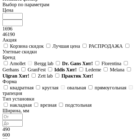
Выбор по параметрам
Цена
1696
46190
Акция
Корзина скидок
Лучшая цена
РАСПРОДАЖА
Улетные скидки
Бренд
Amollet
Bergg lab
Dr. Gans
Хит!
Florentina
Gerhans
GranFest
Iddis
Хит!
Ledeme
Melana
Ulgran
Хит!
Zett lab
Практик
Хит!
Форма
квадратная
круглая
овальная
прямоугольная
трапеция
Тип установки
накладная
врезная
подстольная
Ширина, мм
490
600