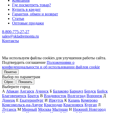
Компания
Где посмотреть товар?
Купить в кредит
Гарантия, обмен и возврат
Статьи
Оптовые продажи
8-800-775-27-27
sales@skladremonta.ru
Контакты
Мы используем файлы cookies для улучшения работы сайта.
Подтвердить соглашение
Положениями о
конфиденциальности и об использовании файлов cookie
Понятно
Выбор по параметрам
Сброс
Показать
Выберите город
А
Абакан
Ангарск
Ачинск
Б
Балаково
Барнаул
Бердск
Бийск
Благовещенск
Братск
В
Владивосток
Волгоград
Воронеж
Д
Донецк
Е
Екатеринбург
И
Иркутск
К
Казань
Кемерово
Комсомольск-на-Амуре
Краснодар
Красноярск
Курган
Л
Луганск
М
Мирный
Москва
Мытищи
Н
Нижний Новгород