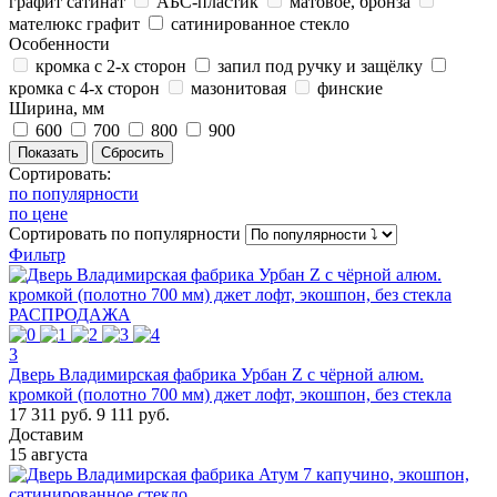
графит сатинат
АБС-пластик
матовое, бронза
мателюкс графит
сатинированное стекло
Особенности
кромка с 2-х сторон
запил под ручку и защёлку
кромка с 4-х сторон
мазонитовая
финские
Ширина, мм
600
700
800
900
Сортировать:
по популярности
по цене
Сортировать
по популярности
Фильтр
РАСПРОДАЖА
3
Дверь Владимирская фабрика Урбан Z с чёрной алюм.
кромкой (полотно 700 мм) джет лофт, экошпон, без стекла
17 311 руб.
9 111 руб.
Доставим
15 августа