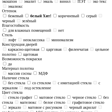
экошпон
эмалит
эмаль
винил
ПЭТ
эко текс
эмалюкс
Оттенок
бежевый
белый
Хит!
коричневый
серый
черный
зелёный
Влагостойкость
для влажных помещений
нет
Стиль
лофт
неоклассика
минимализм
Конструкция дверей
каркасно-щитовая
царговая
филенчатая
цельное
полотно
щитовая
Возможность покраски
да
Материал полотна
массив сосны
МДФ
Наличие стекла
без стекла
со стеклом
с имитацией стекла
с
зеркалом
под остекление
Цвет стекла
стекло графит
матовое стекло
черное стекло
без
стекла
мателюкс
белое стекло
графитовое стекло
зеркало
матовое с рисунком
черный акрилат