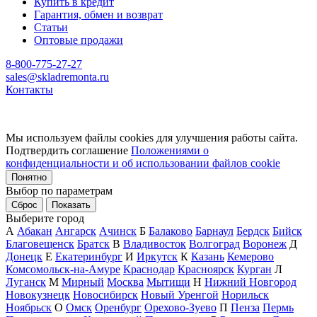
Купить в кредит
Гарантия, обмен и возврат
Статьи
Оптовые продажи
8-800-775-27-27
sales@skladremonta.ru
Контакты
Мы используем файлы cookies для улучшения работы сайта.
Подтвердить соглашение
Положениями о
конфиденциальности и об использовании файлов cookie
Понятно
Выбор по параметрам
Сброс
Показать
Выберите город
А
Абакан
Ангарск
Ачинск
Б
Балаково
Барнаул
Бердск
Бийск
Благовещенск
Братск
В
Владивосток
Волгоград
Воронеж
Д
Донецк
Е
Екатеринбург
И
Иркутск
К
Казань
Кемерово
Комсомольск-на-Амуре
Краснодар
Красноярск
Курган
Л
Луганск
М
Мирный
Москва
Мытищи
Н
Нижний Новгород
Новокузнецк
Новосибирск
Новый Уренгой
Норильск
Ноябрьск
О
Омск
Оренбург
Орехово-Зуево
П
Пенза
Пермь