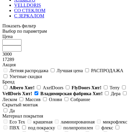
VELLDORIS
СО СТЕКЛОМ
С ЗЕРКАЛОМ
Показать фильтр
Выбор по параметрам
Цена
3000
17289
Акция
Летняя распродажа
Лучшая цена
РАСПРОДАЖА
Улетные скидки
Бренд
Albero
Хит!
AxelDoors
FlyDoors
Хит!
Terry
VellDoris
Хит!
Владимирская фабрика
Хит!
Дера
Леском
Массив
Олови
Собрание
Скрытый монтаж
Да
Материал покрытия
Eco Tex
крашеная
ламинированная
микрофлекс
ПВХ
под покраску
полипропилен
флекс