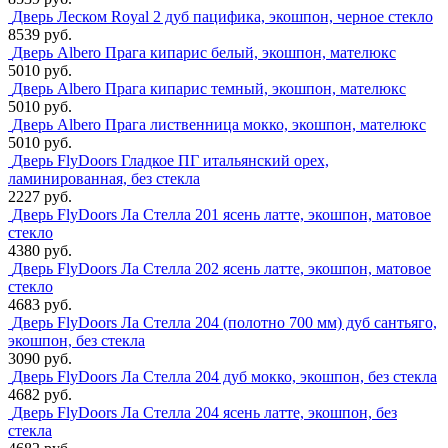
Дверь Леском Royal 2 дуб пацифика, экошпон, черное стекло
8539 руб.
Дверь Albero Прага кипарис белый, экошпон, мателюкс
5010 руб.
Дверь Albero Прага кипарис темный, экошпон, мателюкс
5010 руб.
Дверь Albero Прага лиственница мокко, экошпон, мателюкс
5010 руб.
Дверь FlyDoors Гладкое ПГ итальянский орех,
ламинированная, без стекла
2227 руб.
Дверь FlyDoors Ла Стелла 201 ясень латте, экошпон, матовое
стекло
4380 руб.
Дверь FlyDoors Ла Стелла 202 ясень латте, экошпон, матовое
стекло
4683 руб.
Дверь FlyDoors Ла Стелла 204 (полотно 700 мм) дуб сантьяго,
экошпон, без стекла
3090 руб.
Дверь FlyDoors Ла Стелла 204 дуб мокко, экошпон, без стекла
4682 руб.
Дверь FlyDoors Ла Стелла 204 ясень латте, экошпон, без
стекла