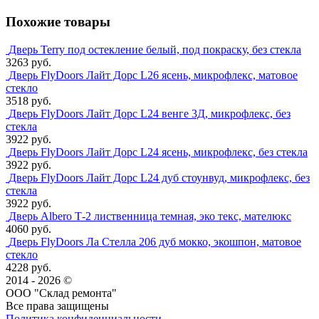
Похожие товары
Дверь Terry под остекление белый, под покраску, без стекла
3263 руб.
Дверь FlyDoors Лайт Дорс L26 ясень, микрофлекс, матовое
стекло
3518 руб.
Дверь FlyDoors Лайт Дорс L24 венге 3Д, микрофлекс, без
стекла
3922 руб.
Дверь FlyDoors Лайт Дорс L24 ясень, микрофлекс, без стекла
3922 руб.
Дверь FlyDoors Лайт Дорс L24 дуб стоунвуд, микрофлекс, без
стекла
3922 руб.
Дверь Albero Т-2 лиственница темная, эко текс, мателюкс
4060 руб.
Дверь FlyDoors Ла Стелла 206 дуб мокко, экошпон, матовое
стекло
4228 руб.
2014 - 2026 ©
ООО "Склад ремонта"
Все права защищены
Политика конфиденциальности