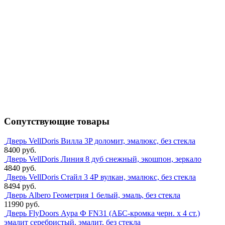
Сопутствующие товары
Дверь VellDoris Вилла 3P доломит, эмалюкс, без стекла
8400 руб.
Дверь VellDoris Линия 8 дуб снежный, экошпон, зеркало
4840 руб.
Дверь VellDoris Стайл 3 4Р вулкан, эмалюкс, без стекла
8494 руб.
Дверь Albero Геометрия 1 белый, эмаль, без стекла
11990 руб.
Дверь FlyDoors Аура Ф FN31 (АБС-кромка черн. х 4 ст.)
эмалит серебристый, эмалит, без стекла