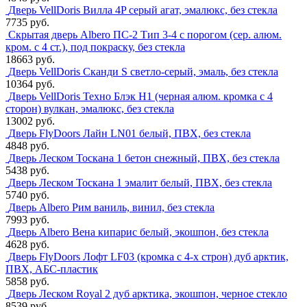
Дверь VellDoris Вилла 4P серый агат, эмалюкс, без стекла
7735 руб.
Скрытая дверь Albero ПС-2 Тип 3-4 с порогом (сер. алюм.
кром. с 4 ст.), под покраску, без стекла
18663 руб.
Дверь VellDoris Сканди S светло-серый, эмаль, без стекла
10364 руб.
Дверь VellDoris Техно Блэк H1 (черная алюм. кромка с 4
сторон) вулкан, эмалюкс, без стекла
13002 руб.
Дверь FlyDoors Лайн LN01 белый, ПВХ, без стекла
4848 руб.
Дверь Леском Тоскана 1 бетон снежный, ПВХ, без стекла
5438 руб.
Дверь Леском Тоскана 1 эмалит белый, ПВХ, без стекла
5740 руб.
Дверь Albero Рим ваниль, винил, без стекла
7993 руб.
Дверь Albero Вена кипарис белый, экошпон, без стекла
4628 руб.
Дверь FlyDoors Лофт LF03 (кромка с 4-х строн) дуб арктик,
ПВХ, АБС-пластик
5858 руб.
Дверь Леском Royal 2 дуб арктика, экошпон, черное стекло
8539 руб.