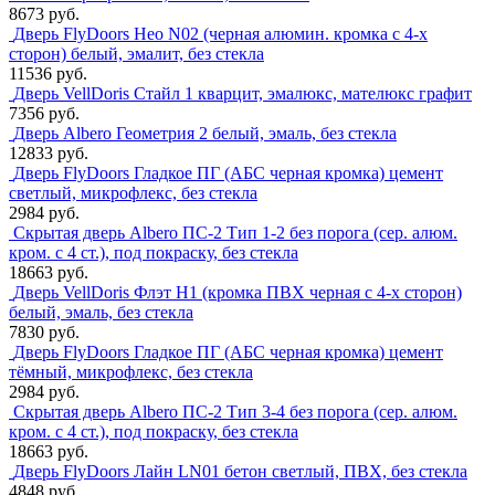
8673 руб.
Дверь FlyDoors Нео N02 (черная алюмин. кромка с 4-х
сторон) белый, эмалит, без стекла
11536 руб.
Дверь VellDoris Стайл 1 кварцит, эмалюкс, мателюкс графит
7356 руб.
Дверь Albero Геометрия 2 белый, эмаль, без стекла
12833 руб.
Дверь FlyDoors Гладкое ПГ (АБС черная кромка) цемент
светлый, микрофлекс, без стекла
2984 руб.
Скрытая дверь Albero ПС-2 Тип 1-2 без порога (сер. алюм.
кром. с 4 ст.), под покраску, без стекла
18663 руб.
Дверь VellDoris Флэт H1 (кромка ПВХ черная с 4-х сторон)
белый, эмаль, без стекла
7830 руб.
Дверь FlyDoors Гладкое ПГ (АБС черная кромка) цемент
тёмный, микрофлекс, без стекла
2984 руб.
Скрытая дверь Albero ПС-2 Тип 3-4 без порога (сер. алюм.
кром. с 4 ст.), под покраску, без стекла
18663 руб.
Дверь FlyDoors Лайн LN01 бетон светлый, ПВХ, без стекла
4848 руб.